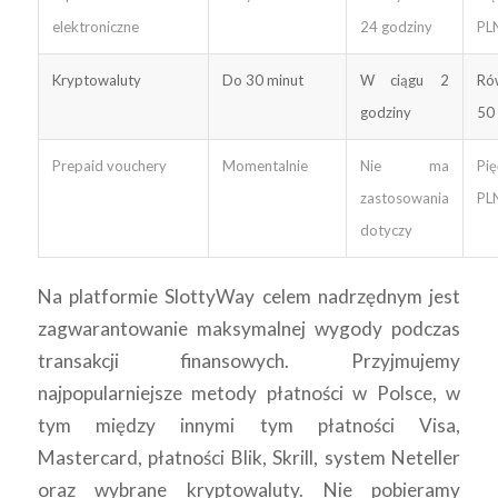
elektroniczne
24 godziny
PL
Kryptowaluty
Do 30 minut
W ciągu 2
Ró
godziny
50 
Prepaid vouchery
Momentalnie
Nie ma
Pię
zastosowania
PL
dotyczy
Na platformie SlottyWay celem nadrzędnym jest
zagwarantowanie maksymalnej wygody podczas
transakcji finansowych. Przyjmujemy
najpopularniejsze metody płatności w Polsce, w
tym między innymi tym płatności Visa,
Mastercard, płatności Blik, Skrill, system Neteller
oraz wybrane kryptowaluty. Nie pobieramy