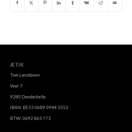
ÆTIK
Tom Lanckbeen
Veer 7
9280 Denderbelle
IBAN: BE53 0689 0944 5553
BTW: 0692 863 773