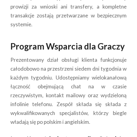
prowizji za wnioski ani transfery, a kompletne
transakcje zostają przetwarzane w bezpiecznym
systemie.
Program Wsparcia dla Graczy
Prezentowany dział obsługi klienta funkcjonuje
całodobowo na przestrzeni siedem dni tygodnia w
każdym tygodniu. Udostępniamy wielokanałową
łączność obejmującą chat na w czasie
rzeczywistym, kontakt mailowy oraz wydzieloną
infolinie telefonu. Zespół składa się składa z
wykwalifikowanych specjalistów, którzy biegle
władają się po polskim i angielskim.