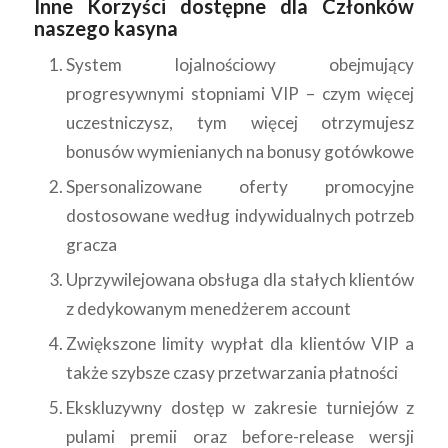
Inne Korzyści dostępne dla Członków
naszego kasyna
System lojalnościowy obejmujący
progresywnymi stopniami VIP – czym więcej
uczestniczysz, tym więcej otrzymujesz
bonusów wymienianych na bonusy gotówkowe
Spersonalizowane oferty promocyjne
dostosowane według indywidualnych potrzeb
gracza
Uprzywilejowana obsługa dla stałych klientów
z dedykowanym menedżerem account
Zwiększone limity wypłat dla klientów VIP a
także szybsze czasy przetwarzania płatności
Ekskluzywny dostęp w zakresie turniejów z
pulami premii oraz before-release wersji