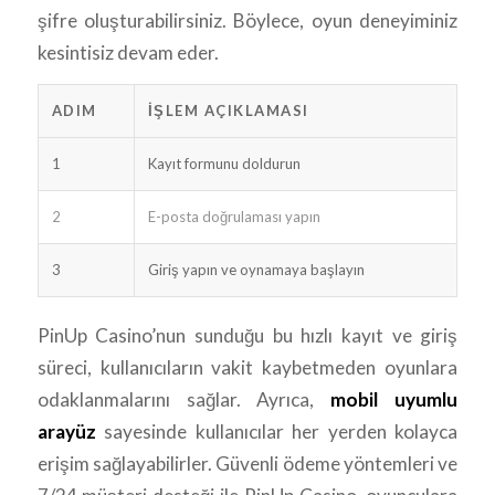
şifre oluşturabilirsiniz. Böylece, oyun deneyiminiz
kesintisiz devam eder.
ADIM
İŞLEM AÇIKLAMASI
1
Kayıt formunu doldurun
2
E-posta doğrulaması yapın
3
Giriş yapın ve oynamaya başlayın
PinUp Casino’nun sunduğu bu hızlı kayıt ve giriş
süreci, kullanıcıların vakit kaybetmeden oyunlara
odaklanmalarını sağlar. Ayrıca,
mobil uyumlu
arayüz
sayesinde kullanıcılar her yerden kolayca
erişim sağlayabilirler. Güvenli ödeme yöntemleri ve