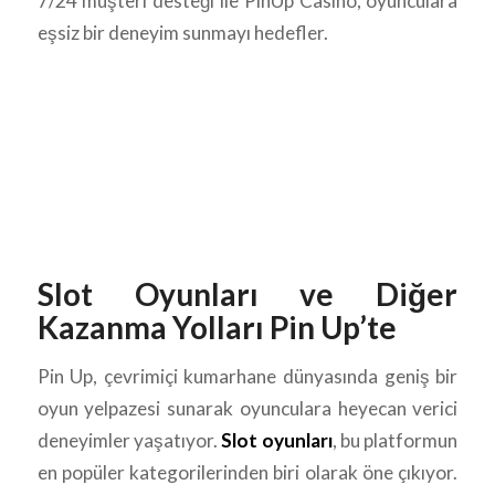
7/24 müşteri desteği ile PinUp Casino, oyunculara
eşsiz bir deneyim sunmayı hedefler.
Slot Oyunları ve Diğer
Kazanma Yolları Pin Up’te
Pin Up, çevrimiçi kumarhane dünyasında geniş bir
oyun yelpazesi sunarak oyunculara heyecan verici
deneyimler yaşatıyor.
Slot oyunları
, bu platformun
en popüler kategorilerinden biri olarak öne çıkıyor.