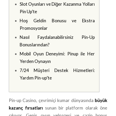
Slot Oyunları ve Diğer Kazanma Yolları
Pin Up’te
Hoş Geldin Bonusu ve Ekstra
Promosyonlar
Nasıl Faydalanabilirsiniz Pin-Up
Bonuslarından?
Mobil Oyun Deneyimi: Pinup ile Her
Yerden Oynayın
7/24 Müşteri Destek Hizmetleri:
Yardım Pin-up’te
Pin-up Casino, çevrimiçi kumar dünyasında
büyük
kazanç fırsatları
sunan bir platform olarak öne
çıkıyor. Geniş oyun yelpazesi ve cazip bonus