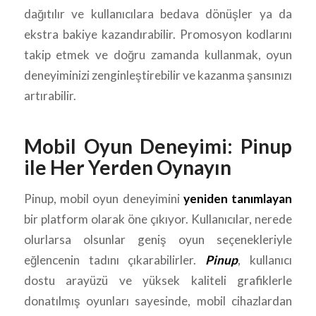
dağıtılır ve kullanıcılara bedava dönüşler ya da
ekstra bakiye kazandırabilir. Promosyon kodlarını
takip etmek ve doğru zamanda kullanmak, oyun
deneyiminizi zenginleştirebilir ve kazanma şansınızı
artırabilir.
Mobil Oyun Deneyimi: Pinup
ile Her Yerden Oynayın
Pinup, mobil oyun deneyimini
yeniden tanımlayan
bir platform olarak öne çıkıyor. Kullanıcılar, nerede
olurlarsa olsunlar geniş oyun seçenekleriyle
eğlencenin tadını çıkarabilirler.
Pinup
, kullanıcı
dostu arayüzü ve yüksek kaliteli grafiklerle
donatılmış oyunları sayesinde, mobil cihazlardan