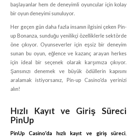
başlayanlar hem de deneyimli oyuncular için kolay
bir oyun deneyimi sunuluyor.
Her geçen gün daha fazla insanın ilgisini çeken Pin-
up Bonanza, sunduğu yenilikçi özelliklerle sektörde
öne çıkıyor. Oyunseverler için eşsiz bir deneyim
sunan bu oyun, eğlence ve kazanç arayan herkes
için ideal bir seçenek olarak karşımıza çıkıyor.
Şansınızı denemek ve büyük ödüllerin kapısını
aralamak istiyorsanız, Pin-up Casino’da yerinizi
alın!
Hızlı Kayıt ve Giriş Süreci
PinUp
PinUp Casino’da hızlı kayıt ve giriş süreci
,