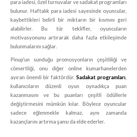
para iadesi, özel turnuvalar ve sadakat programları
bulunur. Haftalık para iadesi sayesinde oyuncular,
kaybettikleri belirli bir miktarın bir kısmını geri
alabilirler. Bu tür teklifler, oyuncuların
motivasyonunu artırarak daha fazla etkileşimde
bulunmalarını sağlar.
Pinup’un sunduğu promosyonların çeşitliliği ve
cömertliği, onu diğer online kumarhanelerden
ayıran önemli bir faktördür.
Sadakat programları
,
kullanıcıların düzenli oyun oynadıkça puan
kazanmasını ve bu puanları çeşitli ödüllerle
değiştirmesini mümkün kılar. Böylece oyuncular
sadece eğlenmekle kalmaz, aynı zamanda
kazançlarını artırma şansı da elde ederler.