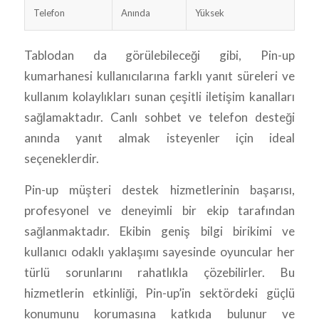
Telefon
Anında
Yüksek
Tablodan da görülebileceği gibi, Pin-up
kumarhanesi kullanıcılarına farklı yanıt süreleri ve
kullanım kolaylıkları sunan çeşitli iletişim kanalları
sağlamaktadır. Canlı sohbet ve telefon desteği
anında yanıt almak isteyenler için ideal
seçeneklerdir.
Pin-up müşteri destek hizmetlerinin başarısı,
profesyonel ve deneyimli bir ekip tarafından
sağlanmaktadır. Ekibin geniş bilgi birikimi ve
kullanıcı odaklı yaklaşımı sayesinde oyuncular her
türlü sorunlarını rahatlıkla çözebilirler. Bu
hizmetlerin etkinliği, Pin-up’in sektördeki güçlü
konumunu korumasına katkıda bulunur ve