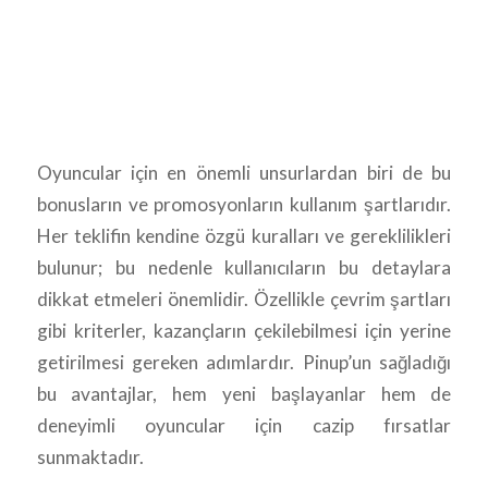
Oyuncular için en önemli unsurlardan biri de bu
bonusların ve promosyonların kullanım şartlarıdır.
Her teklifin kendine özgü kuralları ve gereklilikleri
bulunur; bu nedenle kullanıcıların bu detaylara
dikkat etmeleri önemlidir. Özellikle çevrim şartları
gibi kriterler, kazançların çekilebilmesi için yerine
getirilmesi gereken adımlardır. Pinup’un sağladığı
bu avantajlar, hem yeni başlayanlar hem de
deneyimli oyuncular için cazip fırsatlar
sunmaktadır.