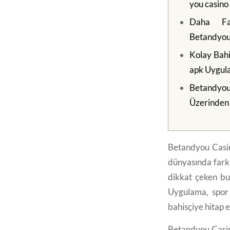
you casin
Daha Faz
Betandyou
Kolay Bahi
apk Uygul
Betandy
Üzerinden
Betandyou Casi
dünyasında fark
dikkat çeken bu
Uygulama, spor 
bahisçiye hitap e
Betandyou Casi