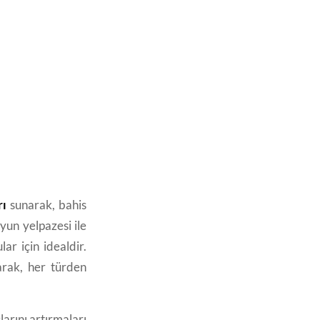
rı
sunarak, bahis
yun yelpazesi ile
r için idealdir.
arak, her türden
larını artırmaları