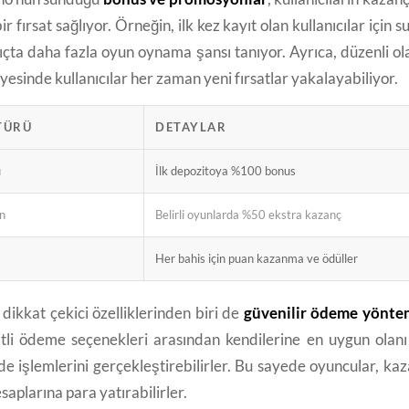
 fırsat sağlıyor. Örneğin, ilk kez kayıt olan kullanıcılar için 
çta daha fazla oyun oynama şansı tanıyor. Ayrıca, düzenli o
esinde kullanıcılar her zaman yeni fırsatlar yakalayabiliyor.
TÜRÜ
DETAYLAR
u
İlk depozitoya %100 bonus
n
Belirli oyunlarda %50 ekstra kazanç
Her bahis için puan kazanma ve ödüller
ikkat çekici özelliklerinden biri de
güvenilir ödeme yönte
şitli ödeme seçenekleri arasından kendilerine en uygun olanı
lde işlemlerini gerçekleştirebilirler. Bu sayede oyuncular, kaz
saplarına para yatırabilirler.