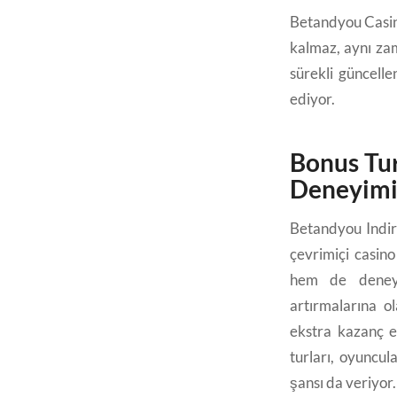
Betandyou Casino
kalmaz, aynı zam
sürekli güncel
ediyor.
Bonus Tur
Deneyim
Betandyou Indir
çevrimiçi casin
hem de deneyiml
artırmalarına o
ekstra kazanç e
turları, oyuncu
şansı da veriyor.