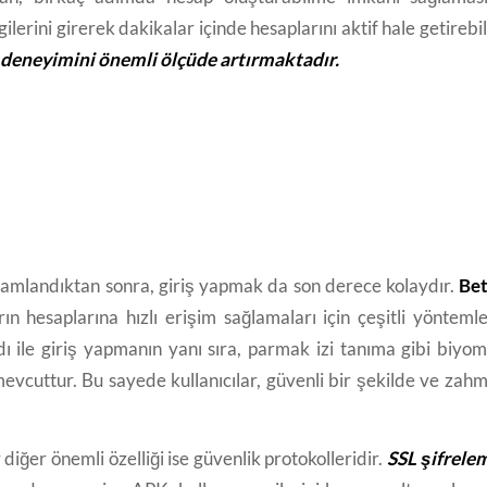
ilerini girerek dakikalar içinde hesaplarını aktif hale getirebil
cı deneyimini önemli ölçüde artırmaktadır.
mamlandıktan sonra, giriş yapmak da son derece kolaydır.
Bet
ların hesaplarına hızlı erişim sağlamaları için çeşitli yönteml
dı ile giriş yapmanın yanı sıra, parmak izi tanıma gibi biy
evcuttur. Bu sayede kullanıcılar, güvenli bir şekilde ve zah
diğer önemli özelliği ise güvenlik protokolleridir.
SSL şifrele