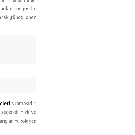
sunulan hoş geldin
larak güncellenen
mleri
sunmasıdır.
 seçerek hızlı ve
ançlarını kolayca