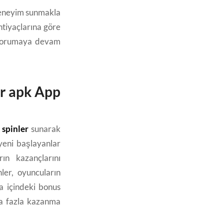
 deneyim sunmakla
htiyaçlarına göre
 korumaya devam
ir apk App
 spinler
sunarak
yeni başlayanlar
rın kazançlarını
ler, oyuncuların
a içindeki bonus
ha fazla kazanma