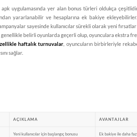
apk uygulamasında yer alan bonus türleri oldukça çeşitlidir. 
ndan yararlanabilir ve hesaplarına ek bakiye ekleyebilirler
mpanyalar sayesinde kullanıcılar sürekli olarak yeni fırsatlar
enellikle belirli oyunlarda geçerli olup, oyunculara ekstra fre
zellikle haftalık turnuvalar
, oyuncuların birbirleriyle rek
ını sağlar.
AÇIKLAMA
AVANTAJLAR
Yeni kullanıcılar için başlangıç bonusu
Ek bakiye ile daha fa