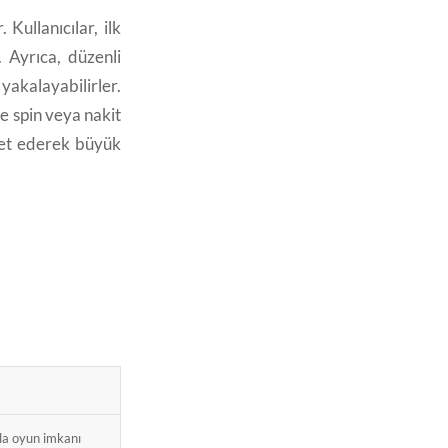
Kullanıcılar, ilk
. Ayrıca, düzenli
 yakalayabilirler.
e spin veya nakit
abet ederek büyük
zla oyun imkanı