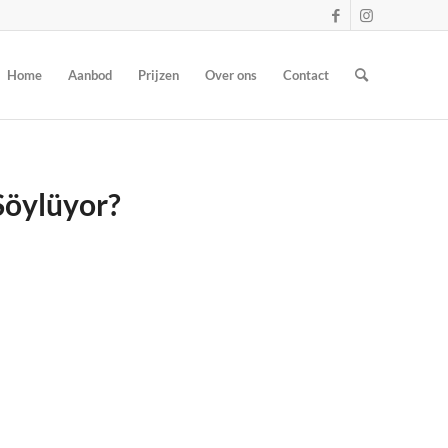
Home
Aanbod
Prijzen
Over ons
Contact
Söylüyor?