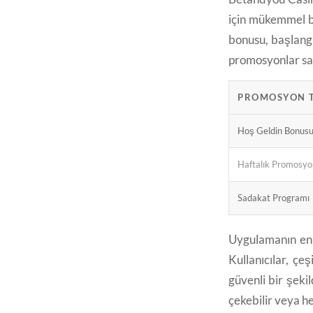
için mükemmel bir
bonusu, başlangı
promosyonlar say
PROMOSYON 
Hoş Geldin Bonus
Haftalık Promosyo
Sadakat Programı
Uygulamanın en d
Kullanıcılar, çe
güvenli bir şeki
çekebilir veya he